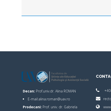
CONTA
+40
Decan:
Prof.univ.dr. Alina ROMAN
rect
E-mail:alina.roman@uav.ro
Prodecani:
Prof. univ. dr. Gabriela
www.