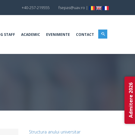
+40-257-219555
fsepas@uav.ro
|
G STAFF
ACADEMIC
EVENIMENTE
CONTACT
Admitere 2026
Structura anului universitar