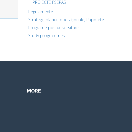
PROIECTE FSEPAS
Regulamente
Strategii, planuri operaționale, Rapoarte
Programe postuniversitare
Study programmes
MORE