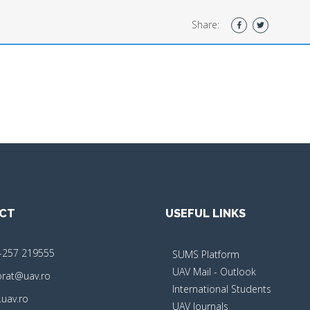
Share:
CT
USEFUL LINKS
-257 219555
SUMS Platform
UAV Mail - Outlook
orat@uav.ro
International Students
uav.ro
UAV Journals