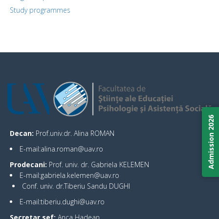
Study programmes
Admission 2026
Decan:
Prof.univ.dr. Alina ROMAN
E-mail:alina.roman@uav.ro
Prodecani:
Prof. univ. dr. Gabriela KELEMEN
E-mail:gabriela.kelemen@uav.ro
Conf. univ. dr.Tiberiu Sandu DUGHI
E-mail:tiberiu.dughi@uav.ro
Secretar sef:
Anca Hadean