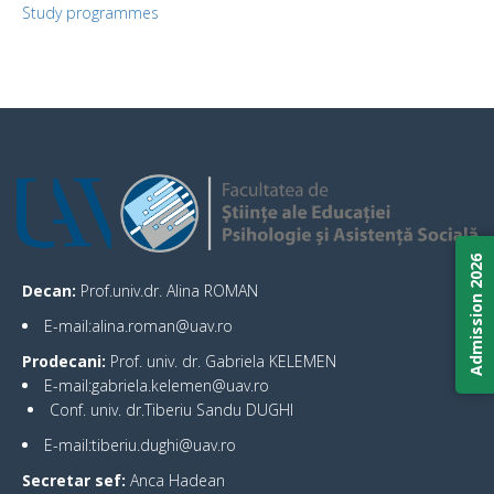
Study programmes
Admission 2026
Decan:
Prof.univ.dr. Alina ROMAN
E-mail:alina.roman@uav.ro
Prodecani:
Prof. univ. dr. Gabriela KELEMEN
E-mail:gabriela.kelemen@uav.ro
Conf. univ. dr.Tiberiu Sandu DUGHI
E-mail:tiberiu.dughi@uav.ro
Secretar sef:
Anca Hadean