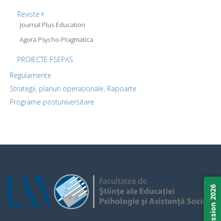
Reviste
Journal Plus Education
Agora Psycho-Pragmatica
PROIECTE FSEPAS
Regulamente
Strategii, planuri operaționale, Rapoarte
Programe postuniversitare
Admission 2026