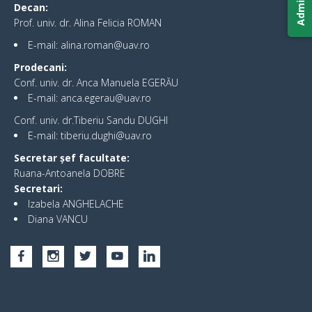
Decan:
Prof. univ. dr. Alina Felicia ROMAN
E-mail: alina.roman@uav.ro
Prodecani:
Conf. univ. dr. Anca Manuela EGERĂU
E-mail: anca.egerau@uav.ro
Conf. univ. dr.Tiberiu Sandu DUGHI
E-mail: tiberiu.dughi@uav.ro
Secretar șef facultate:
Ruana-Antoanela DOBRE
Secretari:
Izabela ANGHELACHE
Diana VANCU