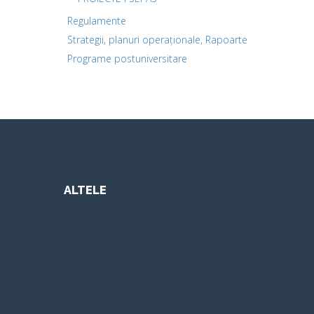
Regulamente
Strategii, planuri operaționale, Rapoarte
Programe postuniversitare
ALTELE