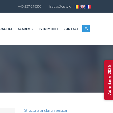
+40-257-219555
fsepas@uav.ro
|
DACTICE
ACADEMIC
EVENIMENTE
CONTACT
Admitere 2026
Structura anului universitar