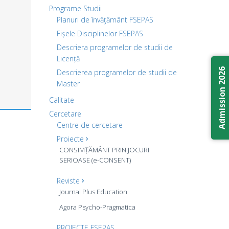
Programe Studii
Planuri de învăţământ FSEPAS
Fișele Disciplinelor FSEPAS
Descriera programelor de studii de
Licență
Admission 2026
Descrierea programelor de studii de
Master
Calitate
Cercetare
Centre de cercetare
Proiecte
CONSIMȚĂMÂNT PRIN JOCURI
SERIOASE (e-CONSENT)
Reviste
Journal Plus Education
Agora Psycho-Pragmatica
PROIECTE FSEPAS