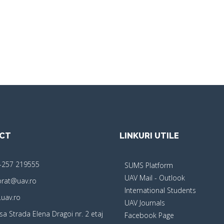
CT
LINKURI UTILE
-257 219555
SUMS Platform
UAV Mail - Outlook
orat@uav.ro
International Students
uav.ro
UAV Journals
sa Strada Elena Dragoi nr. 2 etaj
Facebook Page