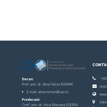
CONTA
+40
Decan:
Prof. univ. dr. Alina Felicia ROMAN
rect
E-mail: alina.roman@uav.ro
www.
Prodecani:
Adre
Conf. univ. dr. Anca Manuela EGERĂU