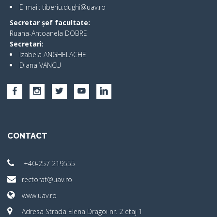
E-mail: tiberiu.dughi@uav.ro
Secretar șef facultate:
Ruana-Antoanela DOBRE
Secretari:
Izabela ANGHELACHE
Diana VANCU
CONTACT
+40-257 219555
rectorat@uav.ro
www.uav.ro
Adresa Strada Elena Dragoi nr. 2 etaj 1