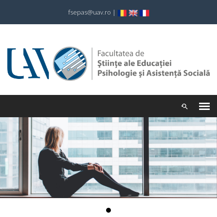
fsepas@uav.ro
|