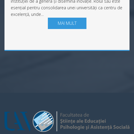
instituției de a genera și disemina inovație. Rolul său este
esențial pentru consolidarea unei universități ca centru de
excelență, unde...
MAI MULT