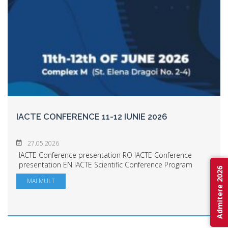
IACTE CONFERENCE 11-12 IUNIE 2026
27.05.2026
IACTE Conference presentation RO IACTE Conference
presentation EN IACTE Scientific Conference Program
Admitere 2026
IACTE Keynotes IACTE Scientific Organising Committee
MAI MULT
IACTE Rules of participation Link for...