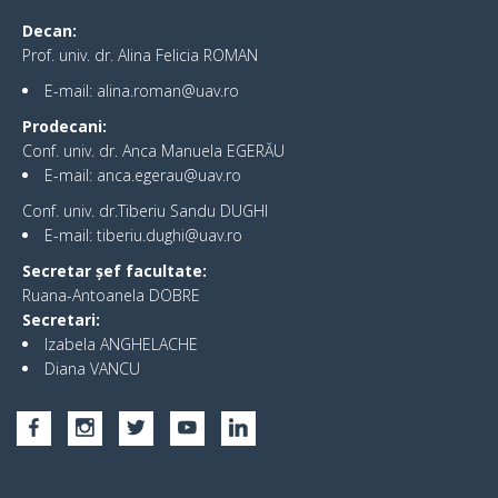
Decan:
Prof. univ. dr. Alina Felicia ROMAN
E-mail: alina.roman@uav.ro
Prodecani:
Conf. univ. dr. Anca Manuela EGERĂU
E-mail: anca.egerau@uav.ro
Conf. univ. dr.Tiberiu Sandu DUGHI
E-mail: tiberiu.dughi@uav.ro
Secretar șef facultate:
Ruana-Antoanela DOBRE
Secretari:
Izabela ANGHELACHE
Diana VANCU