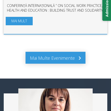
Admission 2026
CONFERINȚĂ INTERNAȚIONALĂ ” ON SOCIAL WORK PRACTICE,
HEALTH AND EDUCATION : BUILDING TRUST AND SOLIDARITY
FOR A GOOD SOCIETY” - SECOND EDITION 14-15
OCTOMBRIE 2025 Conference Presentation Asistență ...
MAI MULT
Mai Multe Evenimente