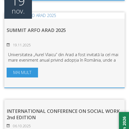
19
nov.
SUMMIT ARFO ARAD 2025
19.11.2025
Universitatea „Aurel Vlaicu” din Arad a fost invitată la cel mai
mare eveniment anual privind adopția în România, unde a
participat prin susținerea unor workshop-uri de specialitate,
de către studenți...
MAI MULT
INTERNATIONAL CONFERENCE ON SOCIAL WORK
2nd EDITION
06.10.2025