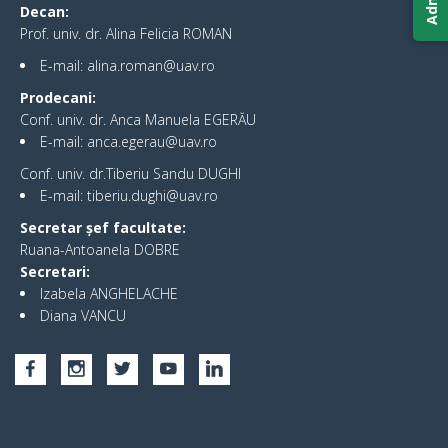
Decan:
Prof. univ. dr. Alina Felicia ROMAN
E-mail: alina.roman@uav.ro
Prodecani:
Conf. univ. dr. Anca Manuela EGERĂU
E-mail: anca.egerau@uav.ro
Conf. univ. dr.Tiberiu Sandu DUGHI
E-mail: tiberiu.dughi@uav.ro
Secretar șef facultate:
Ruana-Antoanela DOBRE
Secretari:
Izabela ANGHELACHE
Diana VANCU