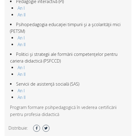
Pedagogie interactivă (PI)
An I
An II
Psihopedagogia educaţiei timpurii şi a şcolarităţii mici
(PETSM)
An I
An II
Politici şi strategii ale formării competenţelor pentru
cariera didactică (PSFCCD)
An I
An II
Servicii de asistenţă socială (SAS)
An I
An II
Program formare psihpedagogică în vederea certificării
pentru profesia didactică
Distribuie: