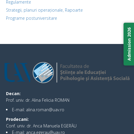
Regulamente
Strategii, planuri operaționale, Rapoarte
Programe postuniversitare
Admission 2026
Decan:
Prof. univ. dr. Alina Felicia ROMAN
E-mail: alina.roman@uav.ro
Prodecani:
Conf. univ. dr. Anca Manuela EGERĂU
E-mail: anca.egerau@uav.ro