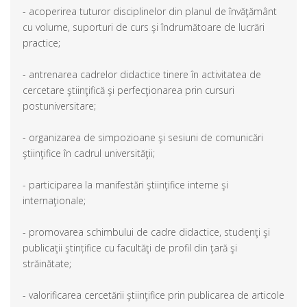
- acoperirea tuturor disciplinelor din planul de învăţământ
cu volume, suporturi de curs şi îndrumătoare de lucrări
practice;
- antrenarea cadrelor didactice tinere în activitatea de
cercetare ştiinţifică şi perfecţionarea prin cursuri
postuniversitare;
- organizarea de simpozioane şi sesiuni de comunicări
ştiinţifice în cadrul universităţii;
- participarea la manifestări ştiinţifice interne şi
internaţionale;
- promovarea schimbului de cadre didactice, studenţi şi
publicaţii ştințifice cu facultăţi de profil din ţară şi
străinătate;
- valorificarea cercetării ştiinţifice prin publicarea de articole