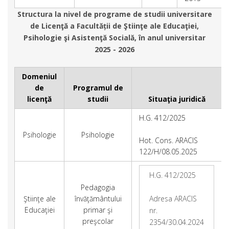
Structura la nivel de programe de studii universitare
de Licenţă a Facultății de Ştiinţe ale Educaţiei,
Psihologie şi Asistenţă Socială, în anul universitar
2025 - 2026
Domeniul
de
Programul de
licenţă
studii
Situaţia juridică
H.G. 412/2025
Psihologie
Psihologie
Hot. Cons. ARACIS
122/H/08.05.2025
H.G. 412/2025
Pedagogia
Ştiinţe ale
învăţământului
Adresa ARACIS
Educaţiei
primar şi
nr.
preşcolar
2354/30.04.2024