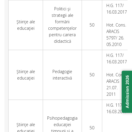
H.G. 117/
Politici şi
16.03.2017
strategii ale
Ştiinţe ale
formării
50
Hot. Cons.
educaţiei
competenţelor
ARACIS
pentru cariera
5797/ 26.
didactică
05.2010
H.G. 117/
16.03.2017
Ştiinţe ale
Pedagogie
50
Hot. Cons.
educaţiei
interactivă
Admission 2026
ARACIS
21.07.
2011
H.G. 117/
16.03.2017
Psihopedagogia
Ştiinţe ale
educaţiei
50
educaţiei
timpurii şi a