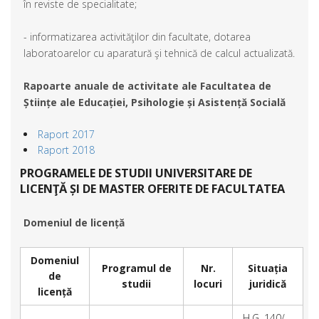
în reviste de specialitate;
- informatizarea activităţilor din facultate, dotarea
laboratoarelor cu aparatură şi tehnică de calcul actualizată.
Rapoarte anuale de activitate ale
Facultatea de
Științe ale Educației, Psihologie și Asistență Socială
Raport 2017
Raport 2018
PROGRAMELE DE STUDII UNIVERSITARE DE
LICENŢĂ ȘI DE MASTER OFERITE DE FACULTATEA
DE ŞTIINŢE ALE EDUCAŢIEI, PSIHOLOGIE ŞI
ASISTENŢĂ SOCIALĂ ÎN ANUL UNIVERSITAR
Domeniul de licență
2018/2019
Domeniul
Programul de
Nr.
Situația
de
studii
locuri
juridică
licență
H.G. 140/