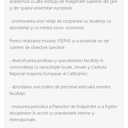
academică cu alte instituţii de învăţământ superior din ţară
şi din spaţiul universitar european;
- promovarea unor relaţii de cooperare cu studenţii, cu
absolvenţii şi cu mediul socio- economic.
Pentru relaizarea misiunii, FSEPAS şi-a proiectat un set
coerent de obiective specifice:
- diversificarea profilului şi specializărilor facultăţii în
concordanţă cu necesităţile locale, zonale şi Cadrului
Naţional respectiv European al Calificărilor;
- abordarea unei politici de personal adecvată nevoilor
facultăţii;
- revizuirea periodică a Planurilor de învăţământ şi a Fişelor
disciplinelor în acord cu standardele interne şi
internaţionale;