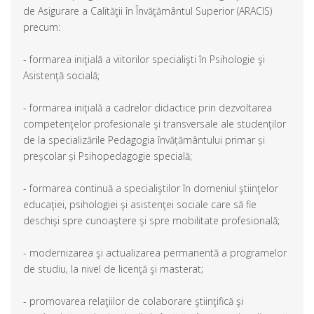
de Asigurare a Calităţii în Învăţământul Superior (ARACIS)
precum:
- formarea iniţială a viitorilor specialişti în Psihologie şi
Asistenţă socială;
- formarea iniţială a cadrelor didactice prin dezvoltarea
competenţelor profesionale şi transversale ale studenţilor
de la specializările Pedagogia învățământului primar și
preșcolar și Psihopedagogie specială;
- formarea continuă a specialiştilor în domeniul ştiinţelor
educaţiei, psihologiei şi asistenţei sociale care să fie
deschişi spre cunoaştere şi spre mobilitate profesională;
- modernizarea şi actualizarea permanentă a programelor
de studiu, la nivel de licenţă şi masterat;
- promovarea relaţiilor de colaborare ştiinţifică şi