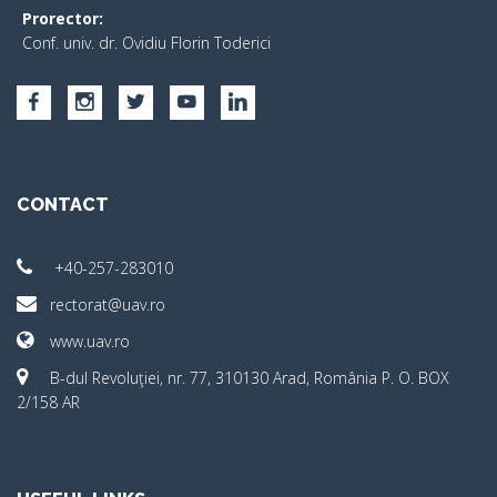
Prorector:
Conf. univ. dr. Ovidiu Florin Toderici
CONTACT
+40-257-283010
rectorat@uav.ro
www.uav.ro
B-dul Revoluţiei, nr. 77, 310130 Arad, România P. O. BOX
2/158 AR