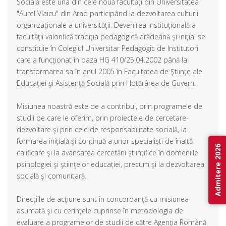
Socială este una din cele nouă facultăţi din Universitatea
"Aurel Vlaicu" din Arad participând la dezvoltarea culturii
organizaţionale a universităţii. Devenirea instituţională a
facultăţii valorifică tradiţia pedagogică arădeană şi iniţial se
constituie în Colegiul Universitar Pedagogic de Institutori
care a funcţionat în baza HG 410/25.04.2002 până la
transformarea sa în anul 2005 în Facultatea de Ştiinţe ale
Educaţiei şi Asistenţă Socială prin Hotărârea de Guvern.
Misiunea noastră este de a contribui, prin programele de
studii pe care le oferim, prin proiectele de cercetare-
dezvoltare şi prin cele de responsabilitate socială, la
formarea iniţială şi continuă a unor specialişti de înaltă
Admitere 2026
calificare şi la avansarea cercetării ştiinţifice în domeniile
psihologiei şi ştiinţelor educației, precum şi la dezvoltarea
socială şi comunitară.
Direcţiile de acţiune sunt în concordanţă cu misiunea
asumată şi cu cerinţele cuprinse în metodologia de
evaluare a programelor de studii de către Agenţia Română