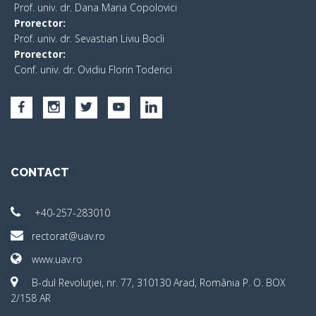
Prof. univ. dr. Dana Maria Copolovici
Prorector:
Prof. univ. dr. Sevastian Liviu Bocîi
Prorector:
Conf. univ. dr. Ovidiu Florin Toderici
CONTACT
+40-257-283010
rectorat@uav.ro
www.uav.ro
B-dul Revoluţiei, nr. 77, 310130 Arad, România P. O. BOX
2/158 AR