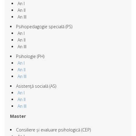
An I
An II
An III
Psihopedagogie specială (PS)
An I
An II
An III
Psihologie (PH)
An I
An II
An III
Asistenţă socială (AS)
An I
An II
An III
Master
Consiliere și evaluare psihologică (CEP)