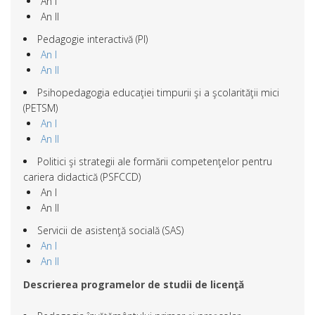
An I
An II
Pedagogie interactivă (PI)
An I
An II
Psihopedagogia educaţiei timpurii şi a şcolarităţii mici
(PETSM)
An I
An II
Politici şi strategii ale formării competenţelor pentru
cariera didactică (PSFCCD)
An I
An II
Servicii de asistenţă socială (SAS)
An I
An II
Descrierea programelor de studii de licenţă